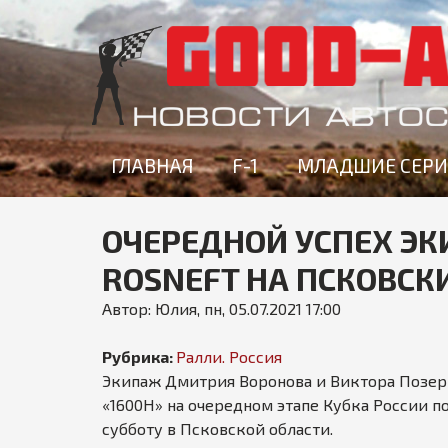
g
ГЛАВНАЯ
F-1
МЛАДШИЕ СЕР
o
o
d
ОЧЕРЕДНОЙ УСПЕХ ЭК
-
a
ROSNEFT НА ПСКОВС
v
Автор:
Юлия
,
пн, 05.07.2021 17:00
t
o
Рубрика:
Ралли. Россия
n
Экипаж Дмитрия Воронова и Виктора Позер
e
«1600Н» на очередном этапе Кубка России п
w
субботу в Псковской области.
s