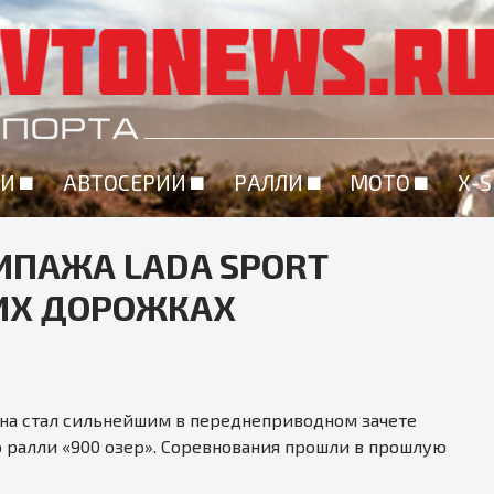
Перейти
к
основному
содержанию
ИИ
АВТОСЕРИИ
РАЛЛИ
МОТО
X-
ИПАЖА LADA SPORT
КИХ ДОРОЖКАХ
на стал сильнейшим в переднеприводном зачете
о ралли «900 озер». Соревнования прошли в прошлую