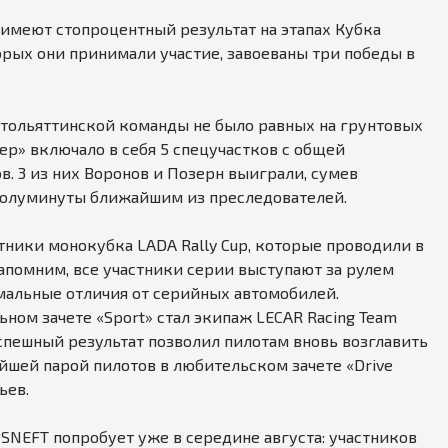
 имеют стопроцентный результат на этапах Кубка
торых они принимали участие, завоеваны три победы в
2 тольяттинской команды не было равных на грунтовых
ер» включало в себя 5 спецучастков с общей
в. 3 из них Воронов и Позерн выиграли, сумев
 полуминуты ближайшим из преследователей.
тники монокубка LADA Rally Cup, которые проводили в
апомним, все участники серии выступают за рулем
мальные отличия от серийных автомобилей.
ном зачете «Sport» стал экипаж LECAR Racing Team
спешный результат позволил пилотам вновь возглавить
ейшей парой пилотов в любительском зачете «Drive
ьев.
SNEFT попробует уже в середине августа: участников