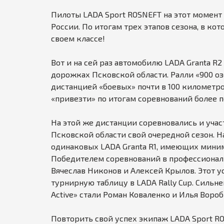
.
Пилоты LADA Sport ROSNEFT на этот момент
r
России. По итогам трех этапов сезона, в ко
u
своем классе!
Вот и на сей раз автомобилю LADA Granta R
дорожках Псковской области. Ралли «900 оз
дистанцией «боевых» почти в 100 километро
«привезти» по итогам соревнований более
На этой же дистанции соревновались и учас
Псковской области свой очередной сезон. Н
одинаковых LADA Granta R1, имеющих мини
Победителем соревнований в профессиональ
Вячеслав Никонов и Алексей Крылов. Этот у
турнирную таблицу в LADA Rally Cup. Сильн
Active» стали Роман Коваленко и Илья Вороб
Повторить свой успех экипаж LADA Sport RO