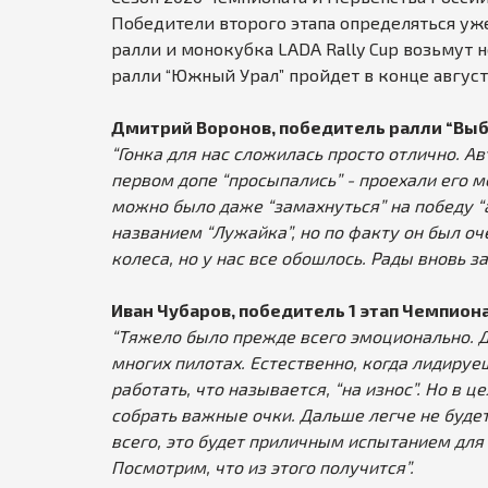
Победители второго этапа определяться уж
ралли и монокубка LADA Rally Cup возьмут 
ралли “Южный Урал” пройдет в конце август
Дмитрий Воронов, победитель ралли “Выбо
“Гонка для нас сложилась просто отлично. А
первом допе “просыпались” - проехали его 
можно было даже “замахнуться” на победу “
названием “Лужайка”, но по факту он был о
колеса, но у нас все обошлось. Рады вновь з
Иван Чубаров, победитель 1 этап Чемпиона
“Тяжело было прежде всего эмоционально. Д
многих пилотах. Естественно, когда лидируе
работать, что называется, “на износ”. Но в 
собрать важные очки. Дальше легче не будет 
всего, это будет приличным испытанием для
Посмотрим, что из этого получится”.