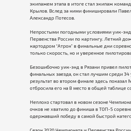
экипажем этапа в итоге стал экипаж команд
Крылов. Вслед за ними финишировали Павел
Александр Потесов.
Непростыми погодными условиями уик-энд з
Первенства России по картингу. Летний до
картодром “Атрон” в финальные дни соревно
только скорость, но и уверенное пилотиров
Безошибочно уик-энд в Рязани привел пило
финальных заезда, он стал лучшим среди 34
результат во втором финале здесь показал 
отбросила его на 8 место в общей таблице 
Неплохо стартовал в новом сезоне Чемпион
очков не хватило до финиша в ТОП-5 соревно
одержавший победу в самой быстрой катего
Сезон 2020 Чемпионата и Первенства России