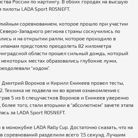
ства России по картингу. В обоих городах на высшую
я пилоты LADA Sport ROSNEFT.
лийным соревнованием, которое прошло при участии
 Северо-Западного региона страны соскучились по
лись и на открытии ралли, которое проходило в
Экипажам предстояло преодолеть 82 километра
нинградской области прошел сильный дождь, который
 некоторых местах образовались глубокие лужи,
реодолевали “ходом”.
 Дмитрий Воронов и Кирилл Еникеев провел тесты,
2. Техника не подвела ни во время ознакомления с
грав 5 из 6 спецучастков Воронов и Еникеев уверенно
, более того, стали вторыми в “абсолютном” зачете этапа
ась за LADA Sport ROSNEFT.
 монокубке LADA Rally Cup. Достаточно сказать, что на
 соревнований разделили всего 7,5 секунд. Лучшим