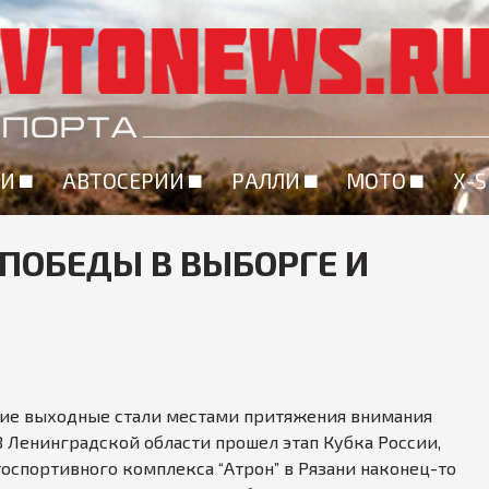
Перейти
к
основному
содержанию
ИИ
АВТОСЕРИИ
РАЛЛИ
МОТО
X-
 ПОБЕДЫ В ВЫБОРГЕ И
вшие выходные стали местами притяжения внимания
 Ленинградской области прошел этап Кубка России,
тоспортивного комплекса “Атрон” в Рязани наконец-то