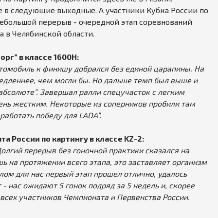
е в следующие выходные. А участники Кубка России по
небольшой перерыв - очередной этап соревнований
а в Челябинской области.
рг” в классе 1600Н:
втомобиль к финишу добрался без единой царапины. На
медленнее, чем могли бы. Но дальше темп был выше и
абсолюте”. Завершал ралли спецучасток с легким
чень жестким. Некоторые из соперников пробили там
аработать победу для LADA”.
та России по картингу в классе KZ-2:
олгий перерыв без гоночной практики сказался на
шь на протяжении всего этапа, это заставляет организм
целом для нас первый этап прошел отлично, удалось
- нас ожидают 5 гонок подряд за 5 недель и, скорее
 всех участников Чемпионата и Первенства России.