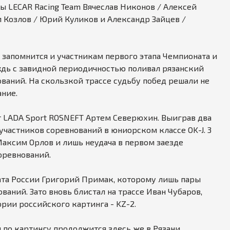
ы LECAR Racing Team Вячеслав Никонов / Алексей
 Козлов / Юрий Куликов и Александр Зайцев /
апомнится и участникам первого этапа Чемпионата и
ждь с завидной периодичностью поливал рязанский
ваний. На скользкой трассе судьбу побед решали не
ание.
т LADA Sport ROSNEFT Артем Северюхин. Выиграв два
 участников соревнований в юниорском классе OK-J. 3
Максим Орлов и лишь неудача в первом заезде
соревнований.
ата России Григорий Примак, которому лишь пары
ваний. Зато вновь блистал на трассе Иван Чубаров,
рии российского картинга - KZ-2.
 по картингу продолжится здесь же в Рязани.