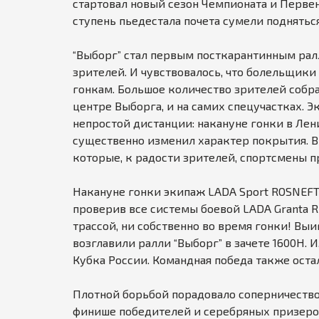
стартовал новый сезон Чемпионата и Первен
.
ступень пьедестала почета сумели поднятьс
r
u
“Выборг” стал первым посткарантинным рал
зрителей. И чувствовалось, что болельщики
гонкам. Большое количество зрителей собра
центре Выборга, и на самих спецучастках. 
непростой дистанции: накануне гонки в Ле
существенно изменил характер покрытия. В
которые, к радости зрителей, спортсмены п
Накануне гонки экипаж LADA Sport ROSNEFT
проверив все системы боевой LADA Granta R
трассой, ни собственно во время гонки! Выи
возглавили ралли “Выборг” в зачете 1600Н. И
Кубка России. Командная победа также остал
Плотной борьбой порадовало соперничество в
финише победителей и серебряных призеров