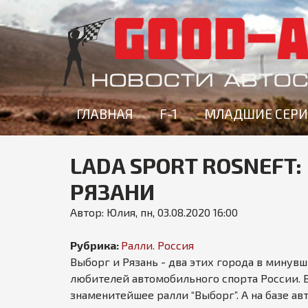
g
ГЛАВНАЯ
F-1
МЛАДШИЕ СЕР
o
o
d
LADA SPORT ROSNEFT:
-
a
РЯЗАНИ
v
Автор:
Юлия
,
пн, 03.08.2020 16:00
t
o
Рубрика:
Ралли. Россия
n
Выборг и Рязань - два этих города в мину
e
любителей автомобильного спорта России. В
w
знаменитейшее ралли “Выборг”. А на базе ав
s