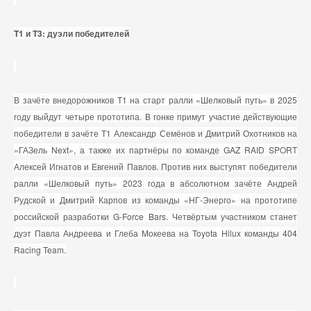
T1 и T3: дуэли победителей
В зачёте внедорожников Т1 на старт ралли «Шелковый путь» в 2025
году выйдут четыре прототипа. В гонке примут участие действующие
победители в зачёте Т1 Александр Семёнов и Дмитрий Охотников на
«ГАЗель Next», а также их партнёры по команде GAZ RAID SPORT
Алексей Игнатов и Евгений Павлов. Против них выступят победители
ралли «Шелковый путь» 2023 года в абсолютном зачёте Андрей
Рудской и Дмитрий Карпов из команды «НГ-Энерго» на прототипе
российской разработки G-Force Bars. Четвёртым участником станет
дуэт Павла Андреева и Глеба Мокеева на Toyota Hilux команды 404
Racing Team.