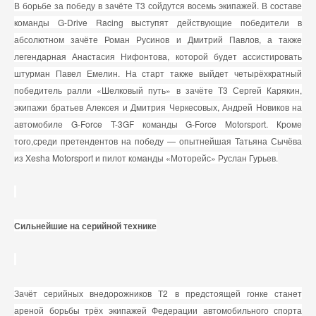
В борьбе за победу в зачёте T3 сойдутся восемь экипажей. В составе
команды G-Drive Racing выступят действующие победители в
абсолютном зачёте Роман Русинов и Дмитрий Павлов, а также
легендарная Анастасия Нифонтова, которой будет ассистировать
штурман Павел Емелин. На старт также выйдет четырёхкратный
победитель ралли «Шелковый путь» в зачёте Т3 Сергей Карякин,
экипажи братьев Алексея и Дмитрия Черкесовых, Андрей Новиков на
автомобиле G-Force T-3GF команды G-Force Motorsport. Кроме
того,среди претендентов на победу — опытнейшая Татьяна Сычёва
из Xesha Motorsport и пилот команды «Моторейс» Руслан Гурьев.
Сильнейшие на серийной технике
Зачёт серийных внедорожников Т2 в предстоящей гонке станет
ареной борьбы трёх экипажей Федерации автомобильного спорта