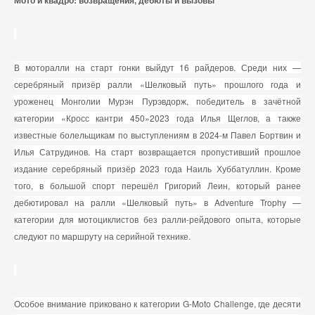
Мото и квадро: возвращения, дебюты и вызовы
В моторалли на старт гонки выйдут 16 райдеров. Среди них —
серебряный призёр ралли «Шелковый путь» прошлого года и
уроженец Монголии Мурэн Пурэвдорж, победитель в зачётной
категории «Кросс кантри 450»2023 года Илья Щеглов, а также
известные болельщикам по выступлениям в 2024-м Павел Бортвин и
Илья Сатрудинов. На старт возвращается пропустивший прошлое
издание серебряный призёр 2023 года Наиль Хуббатуллин. Кроме
того, в большой спорт перешёл Григорий Леин, который ранее
дебютировал на ралли «Шелковый путь» в Adventure Trophy —
категории для мотоциклистов без ралли-рейдового опыта, которые
следуют по маршруту на серийной технике.
Особое внимание приковано к категории G-Moto Challenge, где десяти